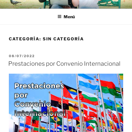
Ir
PENSIONES Y JUBILACIONES
Tramitamos pensiones y jubilaciones en Argentina
al
Menú
contenido
CATEGORÍA:
SIN CATEGORÍA
PUBLICADO
08/07/2022
EL
Prestaciones por Convenio Internacional