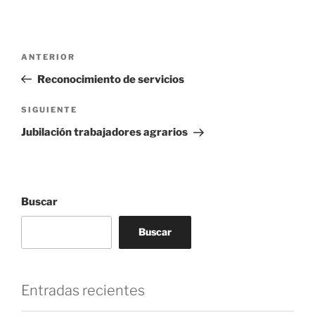
Navegación
Entrada
ANTERIOR
de
anterior
Reconocimiento de servicios
entradas
Siguiente
SIGUIENTE
entrada
Jubilación trabajadores agrarios
Buscar
Buscar
Entradas recientes