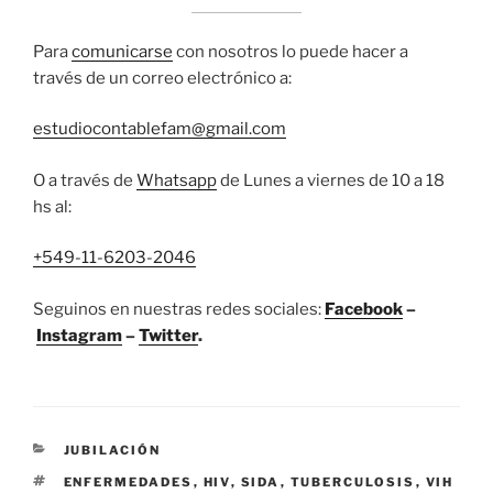
Para
comunicarse
con nosotros lo puede hacer a
través de un correo electrónico a:
estudiocontablefam@gmail.com
O a través de
Whatsapp
de Lunes a viernes de 10 a 18
hs al:
+549-11-6203-2046
Seguinos en nuestras redes sociales:
Facebook
–
Instagram
–
Twitter
.
CATEGORÍAS
JUBILACIÓN
ETIQUETAS
ENFERMEDADES
,
HIV
,
SIDA
,
TUBERCULOSIS
,
VIH